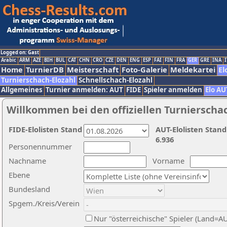
Logged on: Gast
Arabic
ARM
AZE
BIH
BUL
CAT
CHN
CRO
CZE
DEN
ENG
ESP
FAI
FIN
FRA
GER
GRE
INA
I
Home
TurnierDB
Meisterschaft
Foto-Galerie
Meldekartei
El
Turnierschach-Elozahl
Schnellschach-Elozahl
Allgemeines
Turnier anmelden: AUT
FIDE
Spieler anmelden
Elo AU
Willkommen bei den offiziellen Turnierscha
FIDE-Elolisten Stand
AUT-Elolisten Stand
6.936
Personennummer
Nachname
Vorname
Ebene
Bundesland
Spgem./Kreis/Verein
Nur "österreichische" Spieler (Land=A