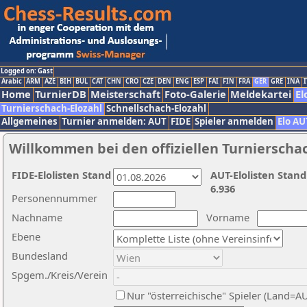
Logged on: Gast
Arabic
ARM
AZE
BIH
BUL
CAT
CHN
CRO
CZE
DEN
ENG
ESP
FAI
FIN
FRA
GER
GRE
INA
I
Home
TurnierDB
Meisterschaft
Foto-Galerie
Meldekartei
El
Turnierschach-Elozahl
Schnellschach-Elozahl
Allgemeines
Turnier anmelden: AUT
FIDE
Spieler anmelden
Elo AU
Willkommen bei den offiziellen Turnierscha
FIDE-Elolisten Stand
AUT-Elolisten Stand
6.936
Personennummer
Nachname
Vorname
Ebene
Bundesland
Spgem./Kreis/Verein
Nur "österreichische" Spieler (Land=A