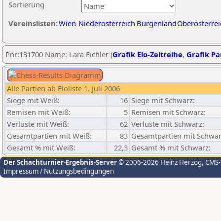
Sortierung
Vereinslisten:
Wien
Niederösterreich
Burgenland
Oberösterrei
Pnr:131700 Name: Lara Eichler (
Grafik Elo-Zeitreihe
,
Grafik Par
Alle Partien ab Eloliste 1. Juli 2006
Siege mit Weiß:
16
Siege mit Schwarz:
Remisen mit Weiß:
5
Remisen mit Schwarz:
Verluste mit Weiß:
62
Verluste mit Schwarz:
Gesamtpartien mit Weiß:
83
Gesamtpartien mit Schwar
Gesamt % mit Weiß:
22,3
Gesamt % mit Schwarz:
Der Schachturnier-Ergebnis-Server
© 2006-2026 Heinz Herzog
, CMS
Impressum / Nutzungsbedingungen