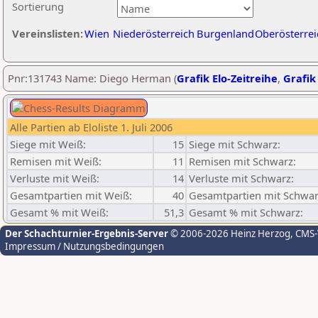
Sortierung
Vereinslisten:
Wien
Niederösterreich
Burgenland
Oberösterrei
Pnr:131743 Name: Diego Herman (
Grafik Elo-Zeitreihe
,
Grafik 
Alle Partien ab Eloliste 1. Juli 2006
Siege mit Weiß:
15
Siege mit Schwarz:
Remisen mit Weiß:
11
Remisen mit Schwarz:
Verluste mit Weiß:
14
Verluste mit Schwarz:
Gesamtpartien mit Weiß:
40
Gesamtpartien mit Schwar
Gesamt % mit Weiß:
51,3
Gesamt % mit Schwarz:
Der Schachturnier-Ergebnis-Server
© 2006-2026 Heinz Herzog
, CMS
Impressum / Nutzungsbedingungen