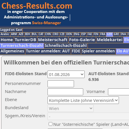
Logged on: Gast
Arabic
ARM
AZE
BIH
BUL
CAT
CHN
CRO
CZE
DEN
ENG
ESP
FAI
FIN
FRA
GER
GRE
INA
I
Home
TurnierDB
Meisterschaft
Foto-Galerie
Meldekartei
El
Turnierschach-Elozahl
Schnellschach-Elozahl
Allgemeines
Turnier anmelden: AUT
FIDE
Spieler anmelden
Elo AU
Willkommen bei den offiziellen Turnierscha
FIDE-Elolisten Stand
AUT-Elolisten Stand
6.936
Personennummer
Nachname
Vorname
Ebene
Bundesland
Spgem./Kreis/Verein
Nur "österreichische" Spieler (Land=A