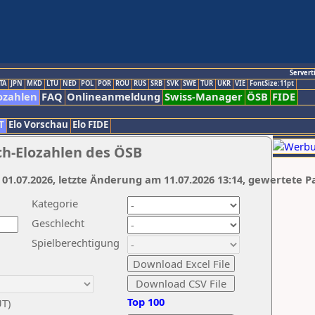
Servert
TA
JPN
MKD
LTU
NED
POL
POR
ROU
RUS
SRB
SVK
SWE
TUR
UKR
VIE
FontSize:11pt
ozahlen
FAQ
Onlineanmeldung
Swiss-Manager
ÖSB
FIDE
T
Elo Vorschau
Elo FIDE
ch-Elozahlen des ÖSB
 01.07.2026, letzte Änderung am 11.07.2026 13:14, gewertete P
Kategorie
Geschlecht
Spielberechtigung
Top 100
UT)