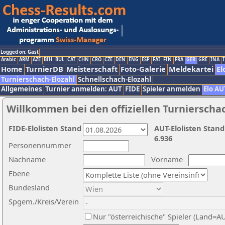
Logged on: Gast
Arabic
ARM
AZE
BIH
BUL
CAT
CHN
CRO
CZE
DEN
ENG
ESP
FAI
FIN
FRA
GER
GRE
INA
I
Home
TurnierDB
Meisterschaft
Foto-Galerie
Meldekartei
El
Turnierschach-Elozahl
Schnellschach-Elozahl
Allgemeines
Turnier anmelden: AUT
FIDE
Spieler anmelden
Elo AU
Willkommen bei den offiziellen Turnierscha
FIDE-Elolisten Stand
AUT-Elolisten Stand
6.936
Personennummer
Nachname
Vorname
Ebene
Bundesland
Spgem./Kreis/Verein
Nur "österreichische" Spieler (Land=A