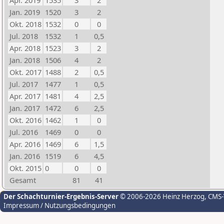
Apr. 2019
1535
3
2
Jan. 2019
1520
3
2
Okt. 2018
1532
0
0
Jul. 2018
1532
1
0,5
Apr. 2018
1523
3
2
Jan. 2018
1506
4
2
Okt. 2017
1488
2
0,5
Jul. 2017
1477
1
0,5
Apr. 2017
1481
4
2,5
Jan. 2017
1472
6
2,5
Okt. 2016
1462
1
0
Jul. 2016
1469
0
0
Apr. 2016
1469
6
1,5
Jan. 2016
1519
6
4,5
Okt. 2015
0
0
0
Gesamt
81
41
Der Schachturnier-Ergebnis-Server
© 2006-2026 Heinz Herzog
, CMS
Impressum / Nutzungsbedingungen