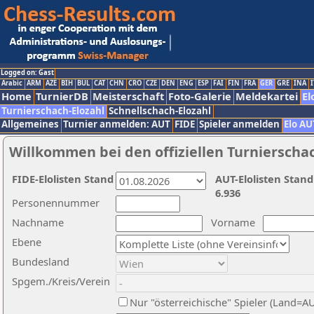
Logged on: Gast
Arabic
ARM
AZE
BIH
BUL
CAT
CHN
CRO
CZE
DEN
ENG
ESP
FAI
FIN
FRA
GER
GRE
INA
I
Home
TurnierDB
Meisterschaft
Foto-Galerie
Meldekartei
El
Turnierschach-Elozahl
Schnellschach-Elozahl
Allgemeines
Turnier anmelden: AUT
FIDE
Spieler anmelden
Elo AU
Willkommen bei den offiziellen Turnierscha
FIDE-Elolisten Stand
AUT-Elolisten Stand
6.936
Personennummer
Nachname
Vorname
Ebene
Bundesland
Spgem./Kreis/Verein
Nur "österreichische" Spieler (Land=A