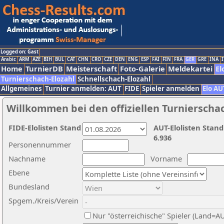
Logged on: Gast
Arabic
ARM
AZE
BIH
BUL
CAT
CHN
CRO
CZE
DEN
ENG
ESP
FAI
FIN
FRA
GER
GRE
INA
I
Home
TurnierDB
Meisterschaft
Foto-Galerie
Meldekartei
El
Turnierschach-Elozahl
Schnellschach-Elozahl
Allgemeines
Turnier anmelden: AUT
FIDE
Spieler anmelden
Elo AU
Willkommen bei den offiziellen Turnierscha
FIDE-Elolisten Stand
AUT-Elolisten Stand
6.936
Personennummer
Nachname
Vorname
Ebene
Bundesland
Spgem./Kreis/Verein
Nur "österreichische" Spieler (Land=A