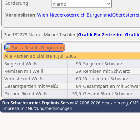
Sortierung
Vereinslisten:
Wien
Niederösterreich
Burgenland
Oberösterrei
Pnr:132278 Name: Michel Tischler (
Grafik Elo-Zeitreihe
,
Grafik
Alle Partien ab Eloliste 1. Juli 2006
Siege mit Weiß:
95
Siege mit Schwarz:
Remisen mit Weiß:
29
Remisen mit Schwarz:
Verluste mit Weiß:
60
Verluste mit Schwarz:
Gesamtpartien mit Weiß:
184
Gesamtpartien mit Schwar
Gesamt % mit Weiß:
59,5
Gesamt % mit Schwarz:
Der Schachturnier-Ergebnis-Server
© 2006-2026 Heinz Herzog
, CMS
Impressum / Nutzungsbedingungen