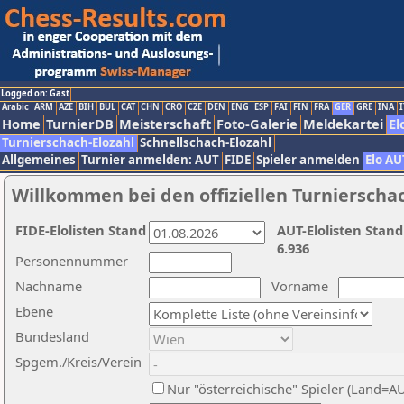
Logged on: Gast
Arabic
ARM
AZE
BIH
BUL
CAT
CHN
CRO
CZE
DEN
ENG
ESP
FAI
FIN
FRA
GER
GRE
INA
I
Home
TurnierDB
Meisterschaft
Foto-Galerie
Meldekartei
El
Turnierschach-Elozahl
Schnellschach-Elozahl
Allgemeines
Turnier anmelden: AUT
FIDE
Spieler anmelden
Elo AU
Willkommen bei den offiziellen Turnierscha
FIDE-Elolisten Stand
AUT-Elolisten Stand
6.936
Personennummer
Nachname
Vorname
Ebene
Bundesland
Spgem./Kreis/Verein
Nur "österreichische" Spieler (Land=A