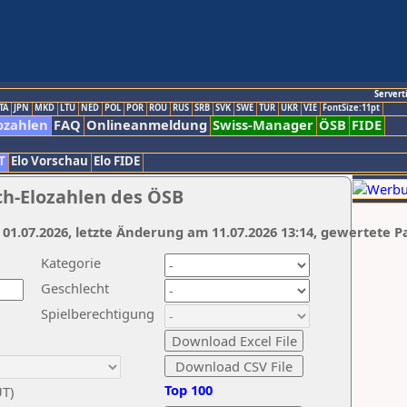
Servert
TA
JPN
MKD
LTU
NED
POL
POR
ROU
RUS
SRB
SVK
SWE
TUR
UKR
VIE
FontSize:11pt
ozahlen
FAQ
Onlineanmeldung
Swiss-Manager
ÖSB
FIDE
T
Elo Vorschau
Elo FIDE
ch-Elozahlen des ÖSB
 01.07.2026, letzte Änderung am 11.07.2026 13:14, gewertete P
Kategorie
Geschlecht
Spielberechtigung
Top 100
UT)