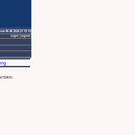
ime 06.08.2026 21:15:13
Login
Logout
artien: