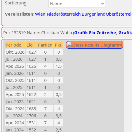
Sortierung
Vereinslisten:
Wien
Niederösterreich
Burgenland
Oberösterrei
Pnr:132319 Name: Christian Waha (
Grafik Elo-Zeitreihe
,
Grafik
Periode
Elo
Partien
Pkt.
Okt. 2026
1627
0
0
Jul. 2026
1627
1
0,5
Apr. 2026
1626
4
1,5
Jan. 2026
1611
0
0
Okt. 2025
1611
0
0
Jul. 2025
1611
1
0
Apr. 2025
1622
2
0,5
Jan. 2025
1621
6
0
Okt. 2024
1688
7
4
Jul. 2024
1706
6
3,5
Apr. 2024
1531
7
4
Jan. 2024
1532
4
2,5