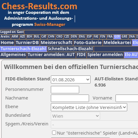
Logged on: Gast
Arabic
ARM
AZE
BIH
BUL
CAT
CHN
CRO
CZE
DEN
ENG
ESP
FAI
FIN
FRA
GER
GRE
INA
I
Home
TurnierDB
Meisterschaft
Foto-Galerie
Meldekartei
El
Turnierschach-Elozahl
Schnellschach-Elozahl
Allgemeines
Turnier anmelden: AUT
FIDE
Spieler anmelden
Elo AU
Willkommen bei den offiziellen Turnierscha
FIDE-Elolisten Stand
AUT-Elolisten Stand
6.936
Personennummer
Nachname
Vorname
Ebene
Bundesland
Spgem./Kreis/Verein
Nur "österreichische" Spieler (Land=A