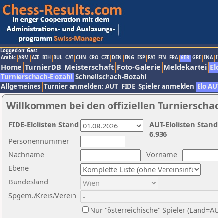
Logged on: Gast
Arabic
ARM
AZE
BIH
BUL
CAT
CHN
CRO
CZE
DEN
ENG
ESP
FAI
FIN
FRA
GER
GRE
INA
I
Home
TurnierDB
Meisterschaft
Foto-Galerie
Meldekartei
El
Turnierschach-Elozahl
Schnellschach-Elozahl
Allgemeines
Turnier anmelden: AUT
FIDE
Spieler anmelden
Elo AU
Willkommen bei den offiziellen Turnierscha
FIDE-Elolisten Stand
AUT-Elolisten Stand
6.936
Personennummer
Nachname
Vorname
Ebene
Bundesland
Spgem./Kreis/Verein
Nur "österreichische" Spieler (Land=A