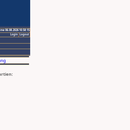
ime 06.08.2026 10:58:15
Login
Logout
artien: