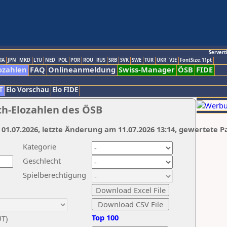
Servert
TA
JPN
MKD
LTU
NED
POL
POR
ROU
RUS
SRB
SVK
SWE
TUR
UKR
VIE
FontSize:11pt
ozahlen
FAQ
Onlineanmeldung
Swiss-Manager
ÖSB
FIDE
T
Elo Vorschau
Elo FIDE
ch-Elozahlen des ÖSB
 01.07.2026, letzte Änderung am 11.07.2026 13:14, gewertete P
Kategorie
Geschlecht
Spielberechtigung
Top 100
UT)