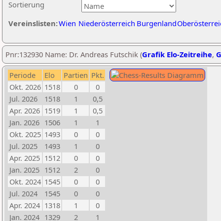
Sortierung
Vereinslisten:
Wien
Niederösterreich
Burgenland
Oberösterrei
Pnr:132930 Name: Dr. Andreas Futschik (
Grafik Elo-Zeitreihe
,
G
Periode
Elo
Partien
Pkt.
Okt. 2026
1518
0
0
Jul. 2026
1518
1
0,5
Apr. 2026
1519
1
0,5
Jan. 2026
1506
1
1
Okt. 2025
1493
0
0
Jul. 2025
1493
1
0
Apr. 2025
1512
0
0
Jan. 2025
1512
2
0
Okt. 2024
1545
0
0
Jul. 2024
1545
0
0
Apr. 2024
1318
1
0
Jan. 2024
1329
2
1