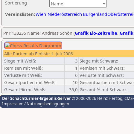
Sortierung
Vereinslisten:
Wien
Niederösterreich
Burgenland
Oberösterrei
Pnr:133235 Name: Andreas Schön (
Grafik Elo-Zeitreihe
,
Grafik
Alle Partien ab Eloliste 1. Juli 2006
Siege mit Weiß:
3
Siege mit Schwarz:
Remisen mit Weiß:
1
Remisen mit Schwarz:
Verluste mit Weiß:
6
Verluste mit Schwarz:
Gesamtpartien mit Weiß:
10
Gesamtpartien mit Schwar
Gesamt % mit Weiß:
35,0
Gesamt % mit Schwarz:
Der Schachturnier-Ergebnis-Server
© 2006-2026 Heinz Herzog
, CMS
Impressum / Nutzungsbedingungen