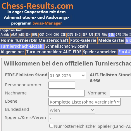
Logged on: Gast
Arabic
ARM
AZE
BIH
BUL
CAT
CHN
CRO
CZE
DEN
ENG
ESP
FAI
FIN
FRA
GER
GRE
INA
I
Home
TurnierDB
Meisterschaft
Foto-Galerie
Meldekartei
El
Turnierschach-Elozahl
Schnellschach-Elozahl
Allgemeines
Turnier anmelden: AUT
FIDE
Spieler anmelden
Elo AU
Willkommen bei den offiziellen Turnierscha
FIDE-Elolisten Stand
AUT-Elolisten Stand
6.936
Personennummer
Nachname
Vorname
Ebene
Bundesland
Spgem./Kreis/Verein
Nur "österreichische" Spieler (Land=A