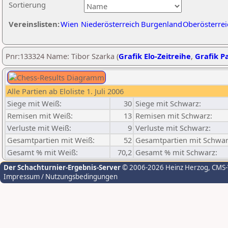
Sortierung
Vereinslisten:
Wien
Niederösterreich
Burgenland
Oberösterrei
Pnr:133324 Name: Tibor Szarka (
Grafik Elo-Zeitreihe
,
Grafik Pa
Alle Partien ab Eloliste 1. Juli 2006
Siege mit Weiß:
30
Siege mit Schwarz:
Remisen mit Weiß:
13
Remisen mit Schwarz:
Verluste mit Weiß:
9
Verluste mit Schwarz:
Gesamtpartien mit Weiß:
52
Gesamtpartien mit Schwar
Gesamt % mit Weiß:
70,2
Gesamt % mit Schwarz:
Der Schachturnier-Ergebnis-Server
© 2006-2026 Heinz Herzog
, CMS
Impressum / Nutzungsbedingungen