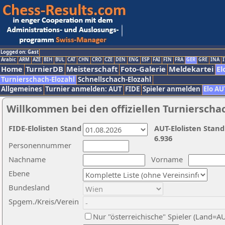
Logged on: Gast
Arabic
ARM
AZE
BIH
BUL
CAT
CHN
CRO
CZE
DEN
ENG
ESP
FAI
FIN
FRA
GER
GRE
INA
I
Home
TurnierDB
Meisterschaft
Foto-Galerie
Meldekartei
El
Turnierschach-Elozahl
Schnellschach-Elozahl
Allgemeines
Turnier anmelden: AUT
FIDE
Spieler anmelden
Elo AU
Willkommen bei den offiziellen Turnierscha
FIDE-Elolisten Stand
AUT-Elolisten Stand
6.936
Personennummer
Nachname
Vorname
Ebene
Bundesland
Spgem./Kreis/Verein
Nur "österreichische" Spieler (Land=A