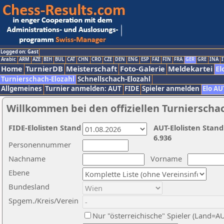
Logged on: Gast
Arabic
ARM
AZE
BIH
BUL
CAT
CHN
CRO
CZE
DEN
ENG
ESP
FAI
FIN
FRA
GER
GRE
INA
I
Home
TurnierDB
Meisterschaft
Foto-Galerie
Meldekartei
El
Turnierschach-Elozahl
Schnellschach-Elozahl
Allgemeines
Turnier anmelden: AUT
FIDE
Spieler anmelden
Elo AU
Willkommen bei den offiziellen Turnierscha
FIDE-Elolisten Stand
AUT-Elolisten Stand
6.936
Personennummer
Nachname
Vorname
Ebene
Bundesland
Spgem./Kreis/Verein
Nur "österreichische" Spieler (Land=A