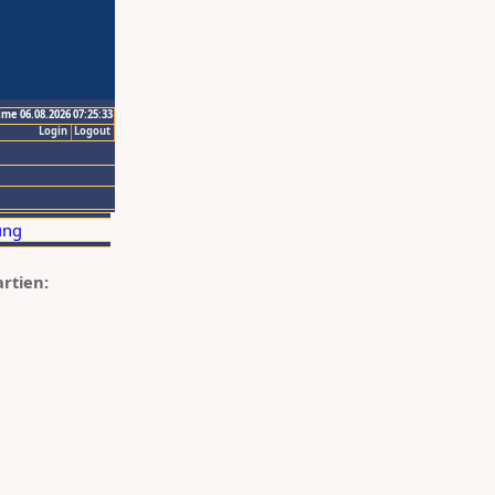
ime 06.08.2026 07:25:33
Login
Logout
artien: