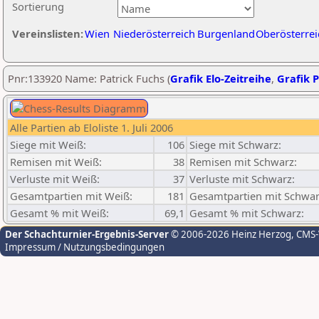
Sortierung
Vereinslisten:
Wien
Niederösterreich
Burgenland
Oberösterrei
Pnr:133920 Name: Patrick Fuchs (
Grafik Elo-Zeitreihe
,
Grafik P
Alle Partien ab Eloliste 1. Juli 2006
Siege mit Weiß:
106
Siege mit Schwarz:
Remisen mit Weiß:
38
Remisen mit Schwarz:
Verluste mit Weiß:
37
Verluste mit Schwarz:
Gesamtpartien mit Weiß:
181
Gesamtpartien mit Schwar
Gesamt % mit Weiß:
69,1
Gesamt % mit Schwarz:
Der Schachturnier-Ergebnis-Server
© 2006-2026 Heinz Herzog
, CMS
Impressum / Nutzungsbedingungen