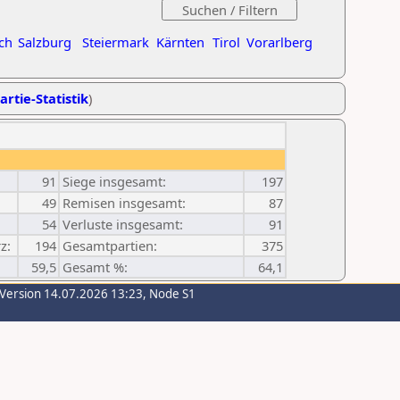
ch
Salzburg
Steiermark
Kärnten
Tirol
Vorarlberg
artie-Statistik
)
91
Siege insgesamt:
197
49
Remisen insgesamt:
87
54
Verluste insgesamt:
91
z:
194
Gesamtpartien:
375
59,5
Gesamt %:
64,1
-Version 14.07.2026 13:23, Node S1