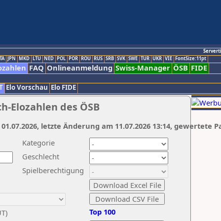
Servert
TA
JPN
MKD
LTU
NED
POL
POR
ROU
RUS
SRB
SVK
SWE
TUR
UKR
VIE
FontSize:11pt
ozahlen
FAQ
Onlineanmeldung
Swiss-Manager
ÖSB
FIDE
T
Elo Vorschau
Elo FIDE
ch-Elozahlen des ÖSB
 01.07.2026, letzte Änderung am 11.07.2026 13:14, gewertete P
Kategorie
Geschlecht
Spielberechtigung
Top 100
UT)