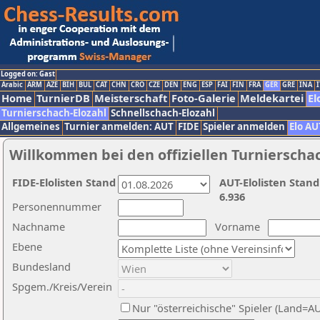
Logged on: Gast
Arabic
ARM
AZE
BIH
BUL
CAT
CHN
CRO
CZE
DEN
ENG
ESP
FAI
FIN
FRA
GER
GRE
INA
I
Home
TurnierDB
Meisterschaft
Foto-Galerie
Meldekartei
El
Turnierschach-Elozahl
Schnellschach-Elozahl
Allgemeines
Turnier anmelden: AUT
FIDE
Spieler anmelden
Elo AU
Willkommen bei den offiziellen Turnierscha
FIDE-Elolisten Stand
AUT-Elolisten Stand
6.936
Personennummer
Nachname
Vorname
Ebene
Bundesland
Spgem./Kreis/Verein
Nur "österreichische" Spieler (Land=A