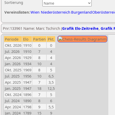
Sortierung
Vereinslisten:
Wien
Niederösterreich
Burgenland
Oberösterrei
Pnr:133961 Name: Marc Tschirch (
Grafik Elo-Zeitreihe
,
Grafik P
Periode
Elo
Partien
Pkt.
Okt. 2026
1910
0
0
Jul. 2026
1910
7
4
Apr. 2026
1929
8
4
Jan. 2026
1934
10
4
Okt. 2025
1969
8
5
Jul. 2025
1956
10
6,5
Apr. 2025
1947
7
3,5
Jan. 2025
1947
18
12,5
Okt. 2024
1896
7
5
Jul. 2024
1890
8
6
Apr. 2024
1798
9
5,5
Jan. 2024
1789
15
9