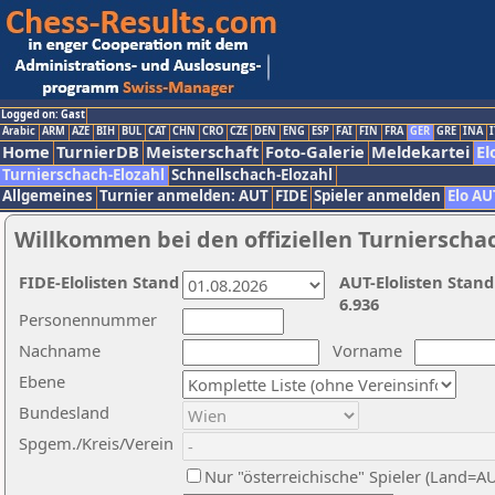
Logged on: Gast
Arabic
ARM
AZE
BIH
BUL
CAT
CHN
CRO
CZE
DEN
ENG
ESP
FAI
FIN
FRA
GER
GRE
INA
I
Home
TurnierDB
Meisterschaft
Foto-Galerie
Meldekartei
El
Turnierschach-Elozahl
Schnellschach-Elozahl
Allgemeines
Turnier anmelden: AUT
FIDE
Spieler anmelden
Elo AU
Willkommen bei den offiziellen Turnierscha
FIDE-Elolisten Stand
AUT-Elolisten Stand
6.936
Personennummer
Nachname
Vorname
Ebene
Bundesland
Spgem./Kreis/Verein
Nur "österreichische" Spieler (Land=A