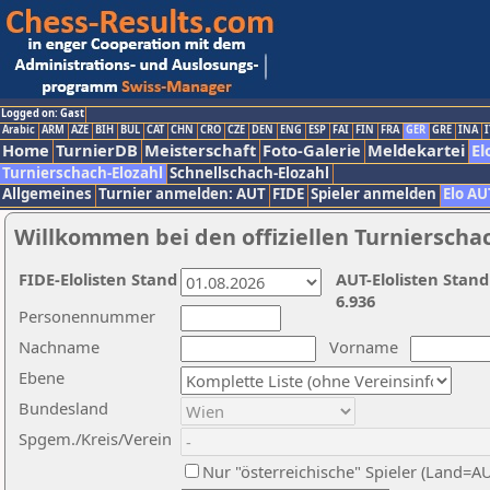
Logged on: Gast
Arabic
ARM
AZE
BIH
BUL
CAT
CHN
CRO
CZE
DEN
ENG
ESP
FAI
FIN
FRA
GER
GRE
INA
I
Home
TurnierDB
Meisterschaft
Foto-Galerie
Meldekartei
El
Turnierschach-Elozahl
Schnellschach-Elozahl
Allgemeines
Turnier anmelden: AUT
FIDE
Spieler anmelden
Elo AU
Willkommen bei den offiziellen Turnierscha
FIDE-Elolisten Stand
AUT-Elolisten Stand
6.936
Personennummer
Nachname
Vorname
Ebene
Bundesland
Spgem./Kreis/Verein
Nur "österreichische" Spieler (Land=A