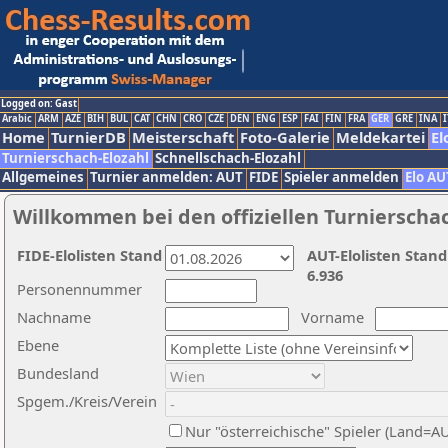
Logged on: Gast
Arabic
ARM
AZE
BIH
BUL
CAT
CHN
CRO
CZE
DEN
ENG
ESP
FAI
FIN
FRA
GER
GRE
INA
I
Home
TurnierDB
Meisterschaft
Foto-Galerie
Meldekartei
El
Turnierschach-Elozahl
Schnellschach-Elozahl
Allgemeines
Turnier anmelden: AUT
FIDE
Spieler anmelden
Elo AU
Willkommen bei den offiziellen Turnierscha
FIDE-Elolisten Stand
AUT-Elolisten Stand
6.936
Personennummer
Nachname
Vorname
Ebene
Bundesland
Spgem./Kreis/Verein
Nur "österreichische" Spieler (Land=A