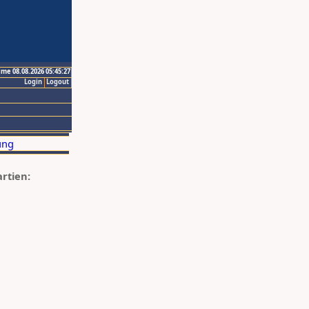
ime 08.08.2026 05:45:27
Login
Logout
artien: