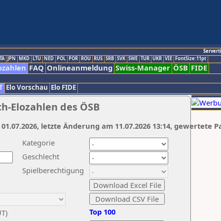
Servert
TA
JPN
MKD
LTU
NED
POL
POR
ROU
RUS
SRB
SVK
SWE
TUR
UKR
VIE
FontSize:11pt
ozahlen
FAQ
Onlineanmeldung
Swiss-Manager
ÖSB
FIDE
T
Elo Vorschau
Elo FIDE
ch-Elozahlen des ÖSB
 01.07.2026, letzte Änderung am 11.07.2026 13:14, gewertete P
Kategorie
Geschlecht
Spielberechtigung
Top 100
UT)