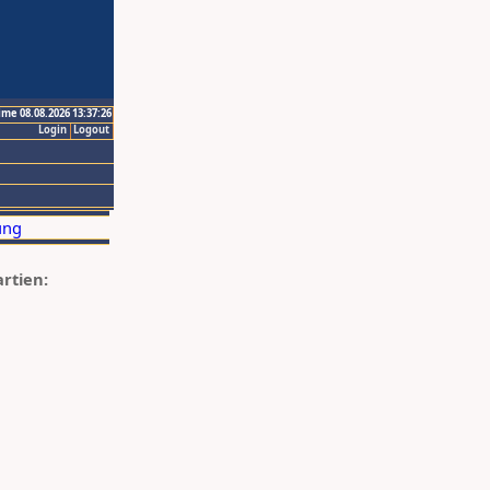
ime 08.08.2026 13:37:26
Login
Logout
artien: