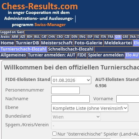
Logged on: Gast
Arabic
ARM
AZE
BIH
BUL
CAT
CHN
CRO
CZE
DEN
ENG
ESP
FAI
FIN
FRA
GER
GRE
INA
I
Home
TurnierDB
Meisterschaft
Foto-Galerie
Meldekartei
El
Turnierschach-Elozahl
Schnellschach-Elozahl
Allgemeines
Turnier anmelden: AUT
FIDE
Spieler anmelden
Elo AU
Willkommen bei den offiziellen Turnierscha
FIDE-Elolisten Stand
AUT-Elolisten Stand
6.936
Personennummer
Nachname
Vorname
Ebene
Bundesland
Spgem./Kreis/Verein
Nur "österreichische" Spieler (Land=A