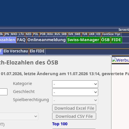
Servert
TA
JPN
MKD
LTU
NED
POL
POR
ROU
RUS
SRB
SVK
SWE
TUR
UKR
VIE
FontSize:11pt
ozahlen
FAQ
Onlineanmeldung
Swiss-Manager
ÖSB
FIDE
T
Elo Vorschau
Elo FIDE
ch-Elozahlen des ÖSB
 01.07.2026, letzte Änderung am 11.07.2026 13:14, gewertete P
Kategorie
Geschlecht
Spielberechtigung
Top 100
UT)