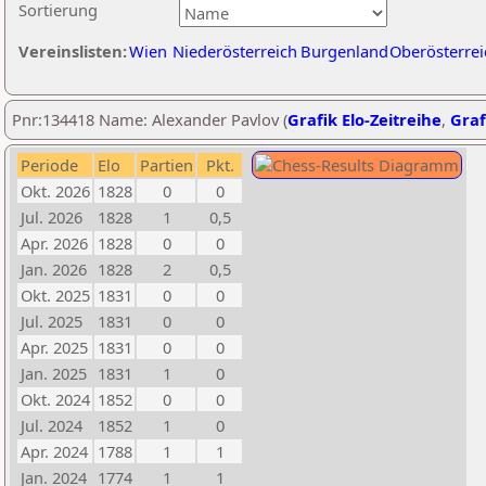
Sortierung
Vereinslisten:
Wien
Niederösterreich
Burgenland
Oberösterrei
Pnr:134418 Name: Alexander Pavlov (
Grafik Elo-Zeitreihe
,
Graf
Periode
Elo
Partien
Pkt.
Okt. 2026
1828
0
0
Jul. 2026
1828
1
0,5
Apr. 2026
1828
0
0
Jan. 2026
1828
2
0,5
Okt. 2025
1831
0
0
Jul. 2025
1831
0
0
Apr. 2025
1831
0
0
Jan. 2025
1831
1
0
Okt. 2024
1852
0
0
Jul. 2024
1852
1
0
Apr. 2024
1788
1
1
Jan. 2024
1774
1
1