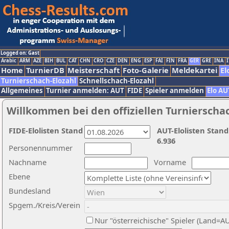
Logged on: Gast
Arabic
ARM
AZE
BIH
BUL
CAT
CHN
CRO
CZE
DEN
ENG
ESP
FAI
FIN
FRA
GER
GRE
INA
I
Home
TurnierDB
Meisterschaft
Foto-Galerie
Meldekartei
El
Turnierschach-Elozahl
Schnellschach-Elozahl
Allgemeines
Turnier anmelden: AUT
FIDE
Spieler anmelden
Elo AU
Willkommen bei den offiziellen Turnierscha
FIDE-Elolisten Stand
AUT-Elolisten Stand
6.936
Personennummer
Nachname
Vorname
Ebene
Bundesland
Spgem./Kreis/Verein
Nur "österreichische" Spieler (Land=A