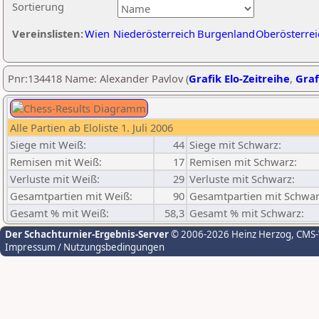
Sortierung
Vereinslisten:
Wien
Niederösterreich
Burgenland
Oberösterrei
Pnr:134418 Name: Alexander Pavlov (
Grafik Elo-Zeitreihe
,
Graf
Alle Partien ab Eloliste 1. Juli 2006
Siege mit Weiß:
44
Siege mit Schwarz:
Remisen mit Weiß:
17
Remisen mit Schwarz:
Verluste mit Weiß:
29
Verluste mit Schwarz:
Gesamtpartien mit Weiß:
90
Gesamtpartien mit Schwar
Gesamt % mit Weiß:
58,3
Gesamt % mit Schwarz:
Der Schachturnier-Ergebnis-Server
© 2006-2026 Heinz Herzog
, CMS
Impressum / Nutzungsbedingungen