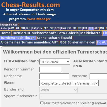
Logged on: Gast
Arabic
ARM
AZE
BIH
BUL
CAT
CHN
CRO
CZE
DEN
ENG
ESP
FAI
FIN
FRA
GER
GRE
INA
I
Home
TurnierDB
Meisterschaft
Foto-Galerie
Meldekartei
El
Turnierschach-Elozahl
Schnellschach-Elozahl
Allgemeines
Turnier anmelden: AUT
FIDE
Spieler anmelden
Elo AU
Willkommen bei den offiziellen Turnierscha
FIDE-Elolisten Stand
AUT-Elolisten Stand
6.936
Personennummer
Nachname
Vorname
Ebene
Bundesland
Spgem./Kreis/Verein
Nur "österreichische" Spieler (Land=A