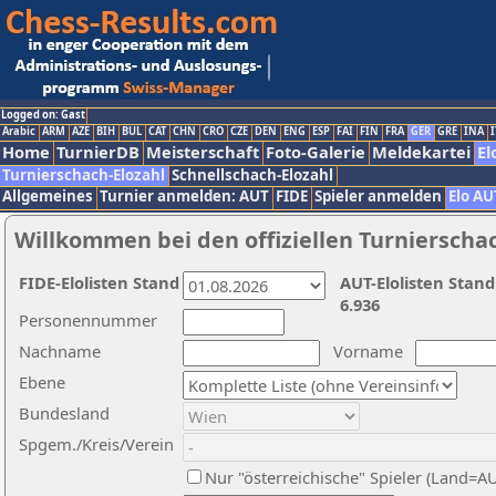
Logged on: Gast
Arabic
ARM
AZE
BIH
BUL
CAT
CHN
CRO
CZE
DEN
ENG
ESP
FAI
FIN
FRA
GER
GRE
INA
I
Home
TurnierDB
Meisterschaft
Foto-Galerie
Meldekartei
El
Turnierschach-Elozahl
Schnellschach-Elozahl
Allgemeines
Turnier anmelden: AUT
FIDE
Spieler anmelden
Elo AU
Willkommen bei den offiziellen Turnierscha
FIDE-Elolisten Stand
AUT-Elolisten Stand
6.936
Personennummer
Nachname
Vorname
Ebene
Bundesland
Spgem./Kreis/Verein
Nur "österreichische" Spieler (Land=A