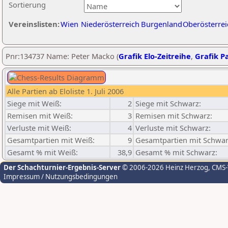
Sortierung
Vereinslisten:
Wien
Niederösterreich
Burgenland
Oberösterrei
Pnr:134737 Name: Peter Macko (
Grafik Elo-Zeitreihe
,
Grafik Pa
Alle Partien ab Eloliste 1. Juli 2006
Siege mit Weiß:
2
Siege mit Schwarz:
Remisen mit Weiß:
3
Remisen mit Schwarz:
Verluste mit Weiß:
4
Verluste mit Schwarz:
Gesamtpartien mit Weiß:
9
Gesamtpartien mit Schwar
Gesamt % mit Weiß:
38,9
Gesamt % mit Schwarz:
Der Schachturnier-Ergebnis-Server
© 2006-2026 Heinz Herzog
, CMS
Impressum / Nutzungsbedingungen