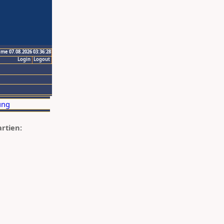
ime 07.08.2026 03:36:28
Login
Logout
artien: