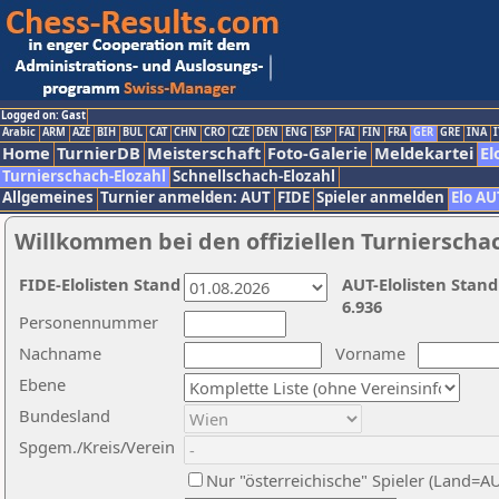
Logged on: Gast
Arabic
ARM
AZE
BIH
BUL
CAT
CHN
CRO
CZE
DEN
ENG
ESP
FAI
FIN
FRA
GER
GRE
INA
I
Home
TurnierDB
Meisterschaft
Foto-Galerie
Meldekartei
El
Turnierschach-Elozahl
Schnellschach-Elozahl
Allgemeines
Turnier anmelden: AUT
FIDE
Spieler anmelden
Elo AU
Willkommen bei den offiziellen Turnierscha
FIDE-Elolisten Stand
AUT-Elolisten Stand
6.936
Personennummer
Nachname
Vorname
Ebene
Bundesland
Spgem./Kreis/Verein
Nur "österreichische" Spieler (Land=A