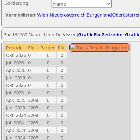
Sortierung
Vereinslisten:
Wien
Niederösterreich
Burgenland
Oberösterrei
Pnr:134760 Name: Leon De Visser (
Grafik Elo-Zeitreihe
,
Grafik
Periode
Elo
Partien
Pkt.
Okt. 2026
0
0
0
Jul. 2026
0
0
0
Apr. 2026
0
0
0
Jan. 2026
0
0
0
Okt. 2025
0
0
0
Jul. 2025
0
0
0
Apr. 2025
2208
0
0
Jan. 2025
2208
0
0
Okt. 2024
2208
0
0
Jul. 2024
2208
0
0
Apr. 2024
2208
0
0
Jan. 2024
2208
0
0