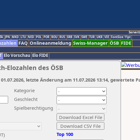
Servert
TA
JPN
MKD
LTU
NED
POL
POR
ROU
RUS
SRB
SVK
SWE
TUR
UKR
VIE
FontSize:11pt
ozahlen
FAQ
Onlineanmeldung
Swiss-Manager
ÖSB
FIDE
T
Elo Vorschau
Elo FIDE
ch-Elozahlen des ÖSB
 01.07.2026, letzte Änderung am 11.07.2026 13:14, gewertete P
Kategorie
Geschlecht
Spielberechtigung
Top 100
UT)