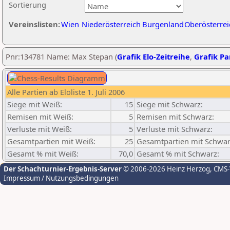
Sortierung
Vereinslisten:
Wien
Niederösterreich
Burgenland
Oberösterrei
Pnr:134781 Name: Max Stepan (
Grafik Elo-Zeitreihe
,
Grafik Par
Alle Partien ab Eloliste 1. Juli 2006
Siege mit Weiß:
15
Siege mit Schwarz:
Remisen mit Weiß:
5
Remisen mit Schwarz:
Verluste mit Weiß:
5
Verluste mit Schwarz:
Gesamtpartien mit Weiß:
25
Gesamtpartien mit Schwar
Gesamt % mit Weiß:
70,0
Gesamt % mit Schwarz:
Der Schachturnier-Ergebnis-Server
© 2006-2026 Heinz Herzog
, CMS
Impressum / Nutzungsbedingungen