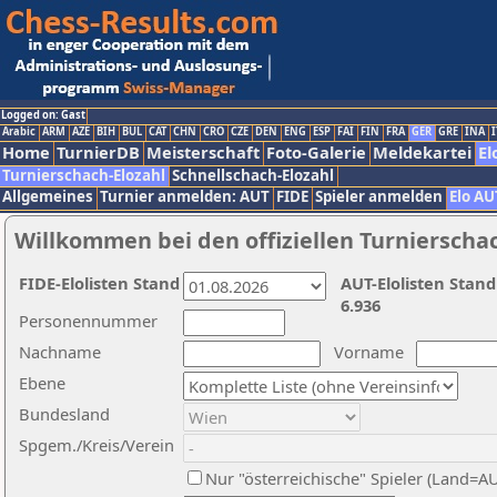
Logged on: Gast
Arabic
ARM
AZE
BIH
BUL
CAT
CHN
CRO
CZE
DEN
ENG
ESP
FAI
FIN
FRA
GER
GRE
INA
I
Home
TurnierDB
Meisterschaft
Foto-Galerie
Meldekartei
El
Turnierschach-Elozahl
Schnellschach-Elozahl
Allgemeines
Turnier anmelden: AUT
FIDE
Spieler anmelden
Elo AU
Willkommen bei den offiziellen Turnierscha
FIDE-Elolisten Stand
AUT-Elolisten Stand
6.936
Personennummer
Nachname
Vorname
Ebene
Bundesland
Spgem./Kreis/Verein
Nur "österreichische" Spieler (Land=A