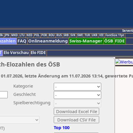
Servert
TA
JPN
MKD
LTU
NED
POL
POR
ROU
RUS
SRB
SVK
SWE
TUR
UKR
VIE
FontSize:11pt
ozahlen
FAQ
Onlineanmeldung
Swiss-Manager
ÖSB
FIDE
T
Elo Vorschau
Elo FIDE
ch-Elozahlen des ÖSB
 01.07.2026, letzte Änderung am 11.07.2026 13:14, gewertete P
Kategorie
Geschlecht
Spielberechtigung
Top 100
UT)