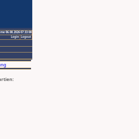
ime 06.08.2026 07:33:08
Login
Logout
artien: