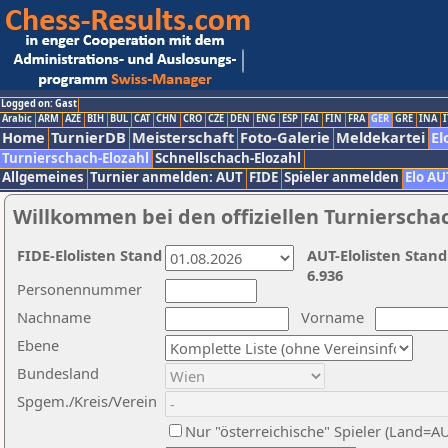
Logged on: Gast
Arabic
ARM
AZE
BIH
BUL
CAT
CHN
CRO
CZE
DEN
ENG
ESP
FAI
FIN
FRA
GER
GRE
INA
I
Home
TurnierDB
Meisterschaft
Foto-Galerie
Meldekartei
El
Turnierschach-Elozahl
Schnellschach-Elozahl
Allgemeines
Turnier anmelden: AUT
FIDE
Spieler anmelden
Elo AU
Willkommen bei den offiziellen Turnierscha
FIDE-Elolisten Stand
AUT-Elolisten Stand
6.936
Personennummer
Nachname
Vorname
Ebene
Bundesland
Spgem./Kreis/Verein
Nur "österreichische" Spieler (Land=A