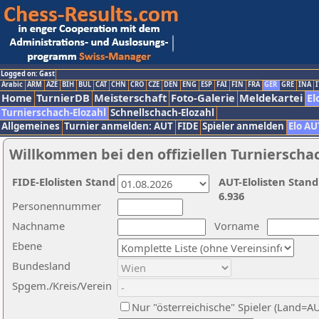
Logged on: Gast
Arabic
ARM
AZE
BIH
BUL
CAT
CHN
CRO
CZE
DEN
ENG
ESP
FAI
FIN
FRA
GER
GRE
INA
I
Home
TurnierDB
Meisterschaft
Foto-Galerie
Meldekartei
El
Turnierschach-Elozahl
Schnellschach-Elozahl
Allgemeines
Turnier anmelden: AUT
FIDE
Spieler anmelden
Elo AU
Willkommen bei den offiziellen Turnierscha
FIDE-Elolisten Stand
AUT-Elolisten Stand
6.936
Personennummer
Nachname
Vorname
Ebene
Bundesland
Spgem./Kreis/Verein
Nur "österreichische" Spieler (Land=A