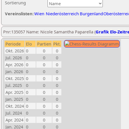
Sortierung
Vereinslisten:
Wien
Niederösterreich
Burgenland
Oberösterrei
Pnr:135057 Name: Nicole Samantha Paparella (
Grafik Elo-Zeitr
Periode
Elo
Partien
Pkt.
Okt. 2026
0
0
0
Jul. 2026
0
0
0
Apr. 2026
0
0
0
Jan. 2026
0
0
0
Okt. 2025
0
0
0
Jul. 2025
0
0
0
Apr. 2025
0
0
0
Jan. 2025
0
0
0
Okt. 2024
0
0
0
Jul. 2024
0
0
0
Apr. 2024
0
0
0
Jan. 2024
0
0
0