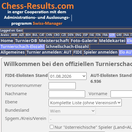
Logged on: Gast
Arabic
ARM
AZE
BIH
BUL
CAT
CHN
CRO
CZE
DEN
ENG
ESP
FAI
FIN
FRA
GER
GRE
INA
I
Home
TurnierDB
Meisterschaft
Foto-Galerie
Meldekartei
El
Turnierschach-Elozahl
Schnellschach-Elozahl
Allgemeines
Turnier anmelden: AUT
FIDE
Spieler anmelden
Elo AU
Willkommen bei den offiziellen Turnierscha
FIDE-Elolisten Stand
AUT-Elolisten Stand
6.936
Personennummer
Nachname
Vorname
Ebene
Bundesland
Spgem./Kreis/Verein
Nur "österreichische" Spieler (Land=A