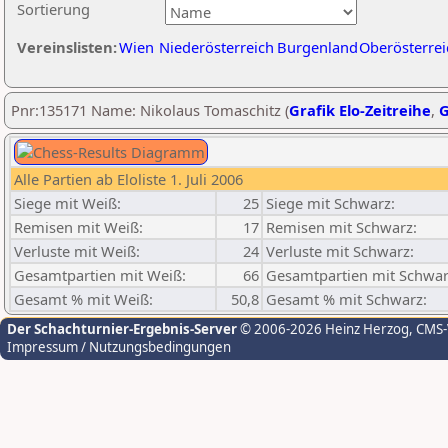
Sortierung
Vereinslisten:
Wien
Niederösterreich
Burgenland
Oberösterrei
Pnr:135171 Name: Nikolaus Tomaschitz (
Grafik Elo-Zeitreihe
,
G
Alle Partien ab Eloliste 1. Juli 2006
Siege mit Weiß:
25
Siege mit Schwarz:
Remisen mit Weiß:
17
Remisen mit Schwarz:
Verluste mit Weiß:
24
Verluste mit Schwarz:
Gesamtpartien mit Weiß:
66
Gesamtpartien mit Schwar
Gesamt % mit Weiß:
50,8
Gesamt % mit Schwarz:
Der Schachturnier-Ergebnis-Server
© 2006-2026 Heinz Herzog
, CMS
Impressum / Nutzungsbedingungen