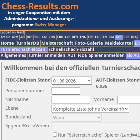
Logged on: Gast
Arabic
ARM
AZE
BIH
BUL
CAT
CHN
CRO
CZE
DEN
ENG
ESP
FAI
FIN
FRA
GER
GRE
INA
I
Home
TurnierDB
Meisterschaft
Foto-Galerie
Meldekartei
El
Turnierschach-Elozahl
Schnellschach-Elozahl
Allgemeines
Turnier anmelden: AUT
FIDE
Spieler anmelden
Elo AU
Willkommen bei den offiziellen Turnierscha
FIDE-Elolisten Stand
AUT-Elolisten Stand
6.936
Personennummer
Nachname
Vorname
Ebene
Bundesland
Spgem./Kreis/Verein
Nur "österreichische" Spieler (Land=A