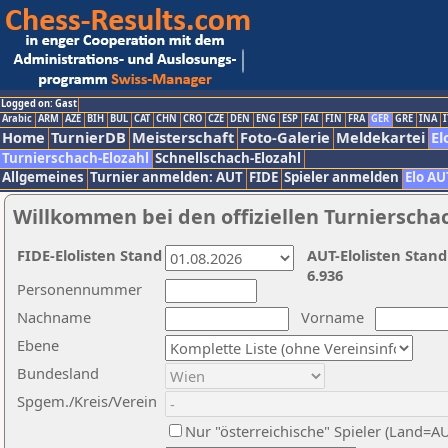
Logged on: Gast
Arabic
ARM
AZE
BIH
BUL
CAT
CHN
CRO
CZE
DEN
ENG
ESP
FAI
FIN
FRA
GER
GRE
INA
I
Home
TurnierDB
Meisterschaft
Foto-Galerie
Meldekartei
El
Turnierschach-Elozahl
Schnellschach-Elozahl
Allgemeines
Turnier anmelden: AUT
FIDE
Spieler anmelden
Elo AU
Willkommen bei den offiziellen Turnierscha
FIDE-Elolisten Stand
AUT-Elolisten Stand
6.936
Personennummer
Nachname
Vorname
Ebene
Bundesland
Spgem./Kreis/Verein
Nur "österreichische" Spieler (Land=A