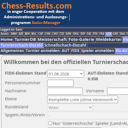
Logged on: Gast
Arabic
ARM
AZE
BIH
BUL
CAT
CHN
CRO
CZE
DEN
ENG
ESP
FAI
FIN
FRA
GER
GRE
INA
I
Home
TurnierDB
Meisterschaft
Foto-Galerie
Meldekartei
El
Turnierschach-Elozahl
Schnellschach-Elozahl
Allgemeines
Turnier anmelden: AUT
FIDE
Spieler anmelden
Elo AU
Willkommen bei den offiziellen Turnierscha
FIDE-Elolisten Stand
AUT-Elolisten Stand
6.936
Personennummer
Nachname
Vorname
Ebene
Bundesland
Spgem./Kreis/Verein
Nur "österreichische" Spieler (Land=A