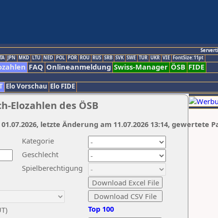
Servert
TA
JPN
MKD
LTU
NED
POL
POR
ROU
RUS
SRB
SVK
SWE
TUR
UKR
VIE
FontSize:11pt
ozahlen
FAQ
Onlineanmeldung
Swiss-Manager
ÖSB
FIDE
T
Elo Vorschau
Elo FIDE
ch-Elozahlen des ÖSB
 01.07.2026, letzte Änderung am 11.07.2026 13:14, gewertete P
Kategorie
Geschlecht
Spielberechtigung
Top 100
UT)