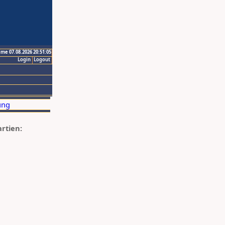
ime 07.08.2026 20:51:05
Login
Logout
artien: