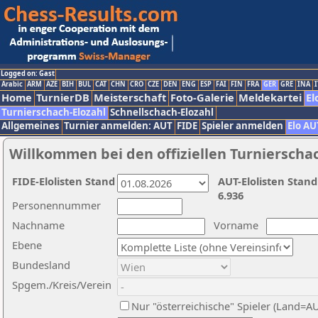
Logged on: Gast
Arabic
ARM
AZE
BIH
BUL
CAT
CHN
CRO
CZE
DEN
ENG
ESP
FAI
FIN
FRA
GER
GRE
INA
I
Home
TurnierDB
Meisterschaft
Foto-Galerie
Meldekartei
El
Turnierschach-Elozahl
Schnellschach-Elozahl
Allgemeines
Turnier anmelden: AUT
FIDE
Spieler anmelden
Elo AU
Willkommen bei den offiziellen Turnierscha
FIDE-Elolisten Stand
AUT-Elolisten Stand
6.936
Personennummer
Nachname
Vorname
Ebene
Bundesland
Spgem./Kreis/Verein
Nur "österreichische" Spieler (Land=A