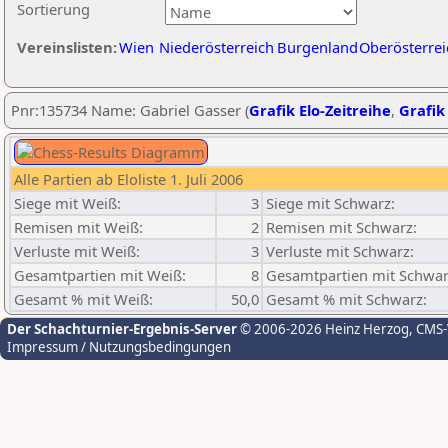
Sortierung
Vereinslisten:
Wien
Niederösterreich
Burgenland
Oberösterrei
Pnr:135734 Name: Gabriel Gasser (
Grafik Elo-Zeitreihe
,
Grafik 
Alle Partien ab Eloliste 1. Juli 2006
Siege mit Weiß:
3
Siege mit Schwarz:
Remisen mit Weiß:
2
Remisen mit Schwarz:
Verluste mit Weiß:
3
Verluste mit Schwarz:
Gesamtpartien mit Weiß:
8
Gesamtpartien mit Schwar
Gesamt % mit Weiß:
50,0
Gesamt % mit Schwarz:
Der Schachturnier-Ergebnis-Server
© 2006-2026 Heinz Herzog
, CMS
Impressum / Nutzungsbedingungen