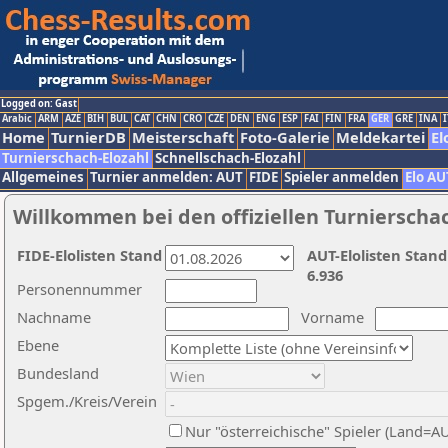
Logged on: Gast
Arabic
ARM
AZE
BIH
BUL
CAT
CHN
CRO
CZE
DEN
ENG
ESP
FAI
FIN
FRA
GER
GRE
INA
I
Home
TurnierDB
Meisterschaft
Foto-Galerie
Meldekartei
El
Turnierschach-Elozahl
Schnellschach-Elozahl
Allgemeines
Turnier anmelden: AUT
FIDE
Spieler anmelden
Elo AU
Willkommen bei den offiziellen Turnierscha
FIDE-Elolisten Stand
AUT-Elolisten Stand
6.936
Personennummer
Nachname
Vorname
Ebene
Bundesland
Spgem./Kreis/Verein
Nur "österreichische" Spieler (Land=A