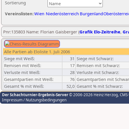
Sortierung
Vereinslisten:
Wien
Niederösterreich
Burgenland
Oberösterrei
Pnr:135803 Name: Florian Gaisberger (
Grafik Elo-Zeitreihe
,
Gra
Alle Partien ab Eloliste 1. Juli 2006
Siege mit Weiß:
31
Siege mit Schwarz:
Remisen mit Weiß:
17
Remisen mit Schwarz:
Verluste mit Weiß:
28
Verluste mit Schwarz:
Gesamtpartien mit Weiß:
76
Gesamtpartien mit Schwar
Gesamt % mit Weiß:
52,0
Gesamt % mit Schwarz:
Der Schachturnier-Ergebnis-Server
© 2006-2026 Heinz Herzog
, CMS
Impressum / Nutzungsbedingungen