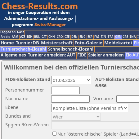
Logged on: Gast
Arabic
ARM
AZE
BIH
BUL
CAT
CHN
CRO
CZE
DEN
ENG
ESP
FAI
FIN
FRA
GER
GRE
INA
I
Home
TurnierDB
Meisterschaft
Foto-Galerie
Meldekartei
El
Turnierschach-Elozahl
Schnellschach-Elozahl
Allgemeines
Turnier anmelden: AUT
FIDE
Spieler anmelden
Elo AU
Willkommen bei den offiziellen Turnierscha
FIDE-Elolisten Stand
AUT-Elolisten Stand
6.936
Personennummer
Nachname
Vorname
Ebene
Bundesland
Spgem./Kreis/Verein
Nur "österreichische" Spieler (Land=A