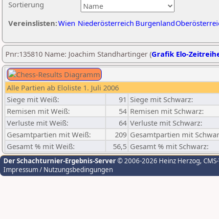
Sortierung
Vereinslisten:
Wien
Niederösterreich
Burgenland
Oberösterrei
Pnr:135810 Name: Joachim Standhartinger (
Grafik Elo-Zeitreih
Alle Partien ab Eloliste 1. Juli 2006
Siege mit Weiß:
91
Siege mit Schwarz:
Remisen mit Weiß:
54
Remisen mit Schwarz:
Verluste mit Weiß:
64
Verluste mit Schwarz:
Gesamtpartien mit Weiß:
209
Gesamtpartien mit Schwar
Gesamt % mit Weiß:
56,5
Gesamt % mit Schwarz:
Der Schachturnier-Ergebnis-Server
© 2006-2026 Heinz Herzog
, CMS
Impressum / Nutzungsbedingungen