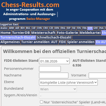
Logged on: Gast
Arabic
ARM
AZE
BIH
BUL
CAT
CHN
CRO
CZE
DEN
ENG
ESP
FAI
FIN
FRA
GER
GRE
INA
I
Home
TurnierDB
Meisterschaft
Foto-Galerie
Meldekartei
El
Turnierschach-Elozahl
Schnellschach-Elozahl
Allgemeines
Turnier anmelden: AUT
FIDE
Spieler anmelden
Elo AU
Willkommen bei den offiziellen Turnierscha
FIDE-Elolisten Stand
AUT-Elolisten Stand
6.936
Personennummer
Nachname
Vorname
Ebene
Bundesland
Spgem./Kreis/Verein
Nur "österreichische" Spieler (Land=A