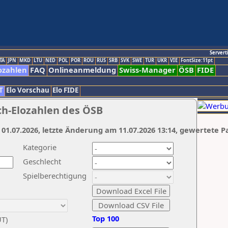
Servert
TA
JPN
MKD
LTU
NED
POL
POR
ROU
RUS
SRB
SVK
SWE
TUR
UKR
VIE
FontSize:11pt
ozahlen
FAQ
Onlineanmeldung
Swiss-Manager
ÖSB
FIDE
T
Elo Vorschau
Elo FIDE
ch-Elozahlen des ÖSB
 01.07.2026, letzte Änderung am 11.07.2026 13:14, gewertete P
Kategorie
Geschlecht
Spielberechtigung
Top 100
UT)