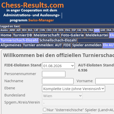
Logged on: Gast
Arabic
ARM
AZE
BIH
BUL
CAT
CHN
CRO
CZE
DEN
ENG
ESP
FAI
FIN
FRA
GER
GRE
INA
I
Home
TurnierDB
Meisterschaft
Foto-Galerie
Meldekartei
El
Turnierschach-Elozahl
Schnellschach-Elozahl
Allgemeines
Turnier anmelden: AUT
FIDE
Spieler anmelden
Elo AU
Willkommen bei den offiziellen Turnierscha
FIDE-Elolisten Stand
AUT-Elolisten Stand
6.936
Personennummer
Nachname
Vorname
Ebene
Bundesland
Spgem./Kreis/Verein
Nur "österreichische" Spieler (Land=A