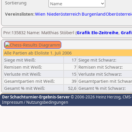
Sortierung
Vereinslisten:
Wien
Niederösterreich
Burgenland
Oberösterrei
Pnr:135832 Name: Matthias Stöberl (
Grafik Elo-Zeitreihe
,
Grafi
Alle Partien ab Eloliste 1. Juli 2006
Siege mit Weiß:
17
Siege mit Schwarz:
Remisen mit Weiß:
7
Remisen mit Schwarz:
Verluste mit Weiß:
15
Verluste mit Schwarz:
Gesamtpartien mit Weiß:
39
Gesamtpartien mit Schwar
Gesamt % mit Weiß:
52,6
Gesamt % mit Schwarz:
Der Schachturnier-Ergebnis-Server
© 2006-2026 Heinz Herzog
, CMS
Impressum / Nutzungsbedingungen