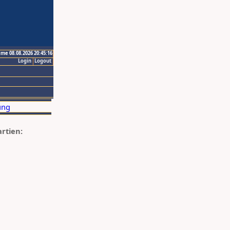
ime 08.08.2026 20:45:16
Login
Logout
artien: