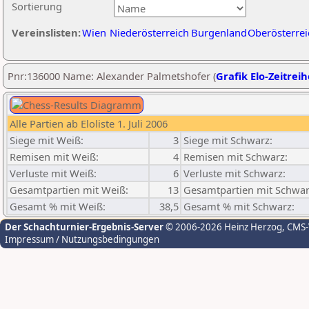
Sortierung
Vereinslisten:
Wien
Niederösterreich
Burgenland
Oberösterrei
Pnr:136000 Name: Alexander Palmetshofer (
Grafik Elo-Zeitreih
Alle Partien ab Eloliste 1. Juli 2006
Siege mit Weiß:
3
Siege mit Schwarz:
Remisen mit Weiß:
4
Remisen mit Schwarz:
Verluste mit Weiß:
6
Verluste mit Schwarz:
Gesamtpartien mit Weiß:
13
Gesamtpartien mit Schwar
Gesamt % mit Weiß:
38,5
Gesamt % mit Schwarz:
Der Schachturnier-Ergebnis-Server
© 2006-2026 Heinz Herzog
, CMS
Impressum / Nutzungsbedingungen