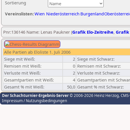
Sortierung
Vereinslisten:
Wien
Niederösterreich
Burgenland
Oberösterrei
Pnr:136146 Name: Lenas Paukner (
Grafik Elo-Zeitreihe
,
Grafik 
Alle Partien ab Eloliste 1. Juli 2006
Siege mit Weiß:
2
Siege mit Schwarz:
Remisen mit Weiß:
0
Remisen mit Schwarz:
Verluste mit Weiß:
2
Verluste mit Schwarz:
Gesamtpartien mit Weiß:
4
Gesamtpartien mit Schwar
Gesamt % mit Weiß:
50,0
Gesamt % mit Schwarz:
Der Schachturnier-Ergebnis-Server
© 2006-2026 Heinz Herzog
, CMS
Impressum / Nutzungsbedingungen