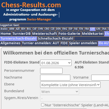
Logged on: Gast
Arabic
ARM
AZE
BIH
BUL
CAT
CHN
CRO
CZE
DEN
ENG
ESP
FAI
FIN
FRA
GER
GRE
INA
I
Home
TurnierDB
Meisterschaft
Foto-Galerie
Meldekartei
El
Turnierschach-Elozahl
Schnellschach-Elozahl
Allgemeines
Turnier anmelden: AUT
FIDE
Spieler anmelden
Elo AU
Willkommen bei den offiziellen Turnierscha
FIDE-Elolisten Stand
AUT-Elolisten Stand
6.936
Personennummer
Nachname
Vorname
Ebene
Bundesland
Spgem./Kreis/Verein
Nur "österreichische" Spieler (Land=A