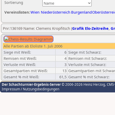
Sortierung
Vereinslisten:
Wien
Niederösterreich
Burgenland
Oberösterrei
Pnr:136169 Name: Clemens Kropfitsch (
Grafik Elo-Zeitreihe
,
Gr
Alle Partien ab Eloliste 1. Juli 2006
Siege mit Weiß:
6
Siege mit Schwarz:
Remisen mit Weiß:
4
Remisen mit Schwarz:
Verluste mit Weiß:
3
Verluste mit Schwarz:
Gesamtpartien mit Weiß:
13
Gesamtpartien mit Schwar
Gesamt % mit Weiß:
61,5
Gesamt % mit Schwarz:
Der Schachturnier-Ergebnis-Server
© 2006-2026 Heinz Herzog
, CMS
Impressum / Nutzungsbedingungen