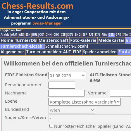
Logged on: Gast
Arabic
ARM
AZE
BIH
BUL
CAT
CHN
CRO
CZE
DEN
ENG
ESP
FAI
FIN
FRA
GER
GRE
INA
I
Home
TurnierDB
Meisterschaft
Foto-Galerie
Meldekartei
El
Turnierschach-Elozahl
Schnellschach-Elozahl
Allgemeines
Turnier anmelden: AUT
FIDE
Spieler anmelden
Elo AU
Willkommen bei den offiziellen Turnierscha
FIDE-Elolisten Stand
AUT-Elolisten Stand
6.936
Personennummer
Nachname
Vorname
Ebene
Bundesland
Spgem./Kreis/Verein
Nur "österreichische" Spieler (Land=A