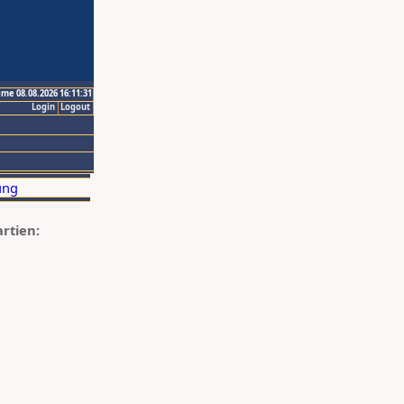
ime 08.08.2026 16:11:31
Login
Logout
artien: