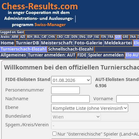
Logged on: Gast
Arabic
ARM
AZE
BIH
BUL
CAT
CHN
CRO
CZE
DEN
ENG
ESP
FAI
FIN
FRA
GER
GRE
INA
I
Home
TurnierDB
Meisterschaft
Foto-Galerie
Meldekartei
El
Turnierschach-Elozahl
Schnellschach-Elozahl
Allgemeines
Turnier anmelden: AUT
FIDE
Spieler anmelden
Elo AU
Willkommen bei den offiziellen Turnierscha
FIDE-Elolisten Stand
AUT-Elolisten Stand
6.936
Personennummer
Nachname
Vorname
Ebene
Bundesland
Spgem./Kreis/Verein
Nur "österreichische" Spieler (Land=A