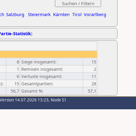
ch
Salzburg
Steiermark
Kärnten
Tirol
Vorarlberg
artie-Statistik
)
8
Siege insgesamt:
15
1
Remisen insgesamt:
2
6
Verluste insgesamt:
11
z:
15
Gesamtpartien:
28
56,7
Gesamt %:
57,1
-Version 14.07.2026 13:23, Node S1