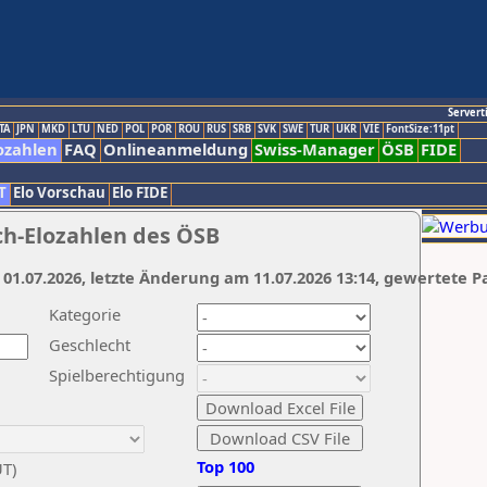
Servert
TA
JPN
MKD
LTU
NED
POL
POR
ROU
RUS
SRB
SVK
SWE
TUR
UKR
VIE
FontSize:11pt
ozahlen
FAQ
Onlineanmeldung
Swiss-Manager
ÖSB
FIDE
T
Elo Vorschau
Elo FIDE
ch-Elozahlen des ÖSB
 01.07.2026, letzte Änderung am 11.07.2026 13:14, gewertete P
Kategorie
Geschlecht
Spielberechtigung
Top 100
UT)