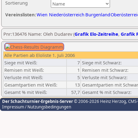
Sortierung
Vereinslisten:
Wien
Niederösterreich
Burgenland
Oberösterrei
Pnr:136476 Name: Oleh Dudarev (
Grafik Elo-Zeitreihe
,
Grafik P
Alle Partien ab Eloliste 1. Juli 2006
Siege mit Weiß:
7
Siege mit Schwarz:
Remisen mit Weiß:
1
Remisen mit Schwarz:
Verluste mit Weiß:
5
Verluste mit Schwarz:
Gesamtpartien mit Weiß:
13
Gesamtpartien mit Schwar
Gesamt % mit Weiß:
57,7
Gesamt % mit Schwarz:
Der Schachturnier-Ergebnis-Server
© 2006-2026 Heinz Herzog
, CMS
Impressum / Nutzungsbedingungen