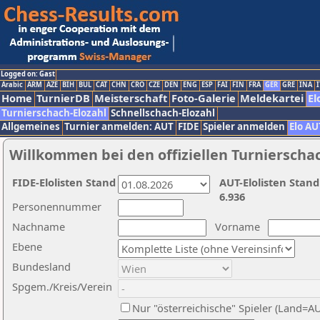
Logged on: Gast
Arabic
ARM
AZE
BIH
BUL
CAT
CHN
CRO
CZE
DEN
ENG
ESP
FAI
FIN
FRA
GER
GRE
INA
I
Home
TurnierDB
Meisterschaft
Foto-Galerie
Meldekartei
El
Turnierschach-Elozahl
Schnellschach-Elozahl
Allgemeines
Turnier anmelden: AUT
FIDE
Spieler anmelden
Elo AU
Willkommen bei den offiziellen Turnierscha
FIDE-Elolisten Stand
AUT-Elolisten Stand
6.936
Personennummer
Nachname
Vorname
Ebene
Bundesland
Spgem./Kreis/Verein
Nur "österreichische" Spieler (Land=A