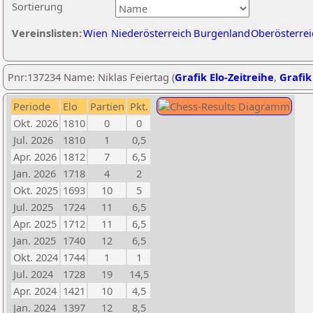
Sortierung
Vereinslisten:
Wien
Niederösterreich
Burgenland
Oberösterrei
Pnr:137234 Name: Niklas Feiertag (
Grafik Elo-Zeitreihe
,
Grafik
Periode
Elo
Partien
Pkt.
Okt. 2026
1810
0
0
Jul. 2026
1810
1
0,5
Apr. 2026
1812
7
6,5
Jan. 2026
1718
4
2
Okt. 2025
1693
10
5
Jul. 2025
1724
11
6,5
Apr. 2025
1712
11
6,5
Jan. 2025
1740
12
6,5
Okt. 2024
1744
1
1
Jul. 2024
1728
19
14,5
Apr. 2024
1421
10
4,5
Jan. 2024
1397
12
8,5