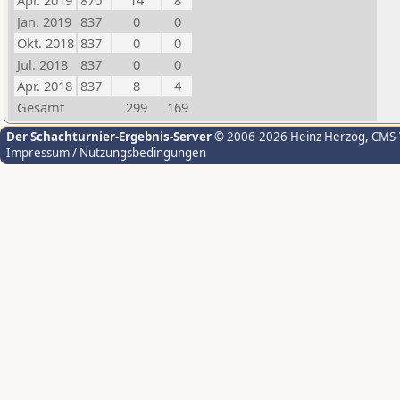
Apr. 2019
870
14
8
Jan. 2019
837
0
0
Okt. 2018
837
0
0
Jul. 2018
837
0
0
Apr. 2018
837
8
4
Gesamt
299
169
Der Schachturnier-Ergebnis-Server
© 2006-2026 Heinz Herzog
, CMS
Impressum / Nutzungsbedingungen