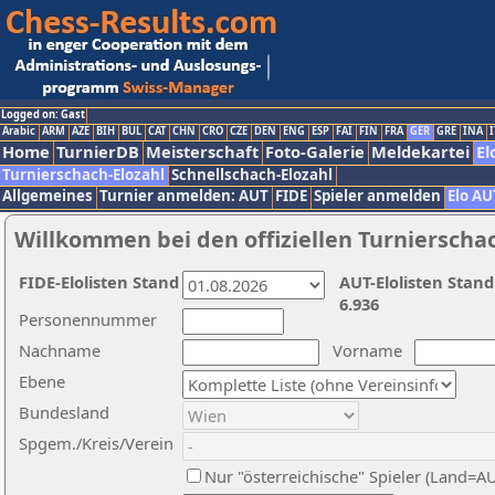
Logged on: Gast
Arabic
ARM
AZE
BIH
BUL
CAT
CHN
CRO
CZE
DEN
ENG
ESP
FAI
FIN
FRA
GER
GRE
INA
I
Home
TurnierDB
Meisterschaft
Foto-Galerie
Meldekartei
El
Turnierschach-Elozahl
Schnellschach-Elozahl
Allgemeines
Turnier anmelden: AUT
FIDE
Spieler anmelden
Elo AU
Willkommen bei den offiziellen Turnierscha
FIDE-Elolisten Stand
AUT-Elolisten Stand
6.936
Personennummer
Nachname
Vorname
Ebene
Bundesland
Spgem./Kreis/Verein
Nur "österreichische" Spieler (Land=A