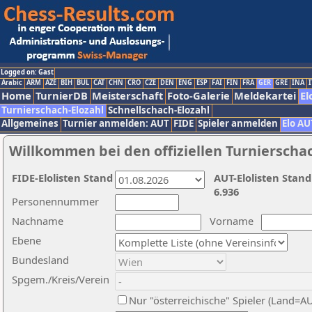
Logged on: Gast
Arabic
ARM
AZE
BIH
BUL
CAT
CHN
CRO
CZE
DEN
ENG
ESP
FAI
FIN
FRA
GER
GRE
INA
I
Home
TurnierDB
Meisterschaft
Foto-Galerie
Meldekartei
El
Turnierschach-Elozahl
Schnellschach-Elozahl
Allgemeines
Turnier anmelden: AUT
FIDE
Spieler anmelden
Elo AU
Willkommen bei den offiziellen Turnierscha
FIDE-Elolisten Stand
AUT-Elolisten Stand
6.936
Personennummer
Nachname
Vorname
Ebene
Bundesland
Spgem./Kreis/Verein
Nur "österreichische" Spieler (Land=A