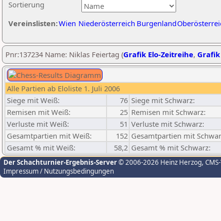
Sortierung
Vereinslisten:
Wien
Niederösterreich
Burgenland
Oberösterrei
Pnr:137234 Name: Niklas Feiertag (
Grafik Elo-Zeitreihe
,
Grafik
Alle Partien ab Eloliste 1. Juli 2006
Siege mit Weiß:
76
Siege mit Schwarz:
Remisen mit Weiß:
25
Remisen mit Schwarz:
Verluste mit Weiß:
51
Verluste mit Schwarz:
Gesamtpartien mit Weiß:
152
Gesamtpartien mit Schwar
Gesamt % mit Weiß:
58,2
Gesamt % mit Schwarz:
Der Schachturnier-Ergebnis-Server
© 2006-2026 Heinz Herzog
, CMS
Impressum / Nutzungsbedingungen