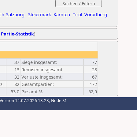
ch
Salzburg
Steiermark
Kärnten
Tirol
Vorarlberg
 Partie-Statistik
)
37
Siege insgesamt:
77
13
Remisen insgesamt:
28
32
Verluste insgesamt:
67
z:
82
Gesamtpartien:
172
53,0
Gesamt %:
52,9
-Version 14.07.2026 13:23, Node S1