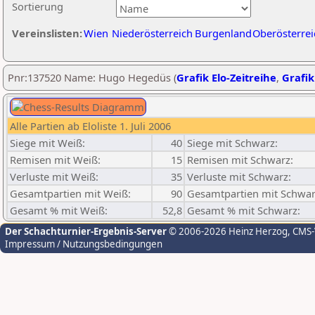
Sortierung
Vereinslisten:
Wien
Niederösterreich
Burgenland
Oberösterrei
Pnr:137520 Name: Hugo Hegedüs (
Grafik Elo-Zeitreihe
,
Grafik
Alle Partien ab Eloliste 1. Juli 2006
Siege mit Weiß:
40
Siege mit Schwarz:
Remisen mit Weiß:
15
Remisen mit Schwarz:
Verluste mit Weiß:
35
Verluste mit Schwarz:
Gesamtpartien mit Weiß:
90
Gesamtpartien mit Schwar
Gesamt % mit Weiß:
52,8
Gesamt % mit Schwarz:
Der Schachturnier-Ergebnis-Server
© 2006-2026 Heinz Herzog
, CMS
Impressum / Nutzungsbedingungen