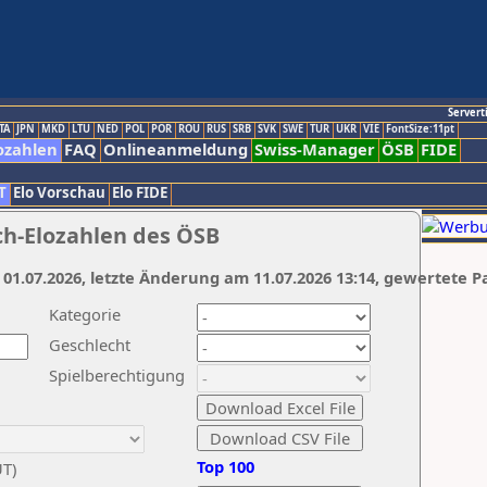
Servert
TA
JPN
MKD
LTU
NED
POL
POR
ROU
RUS
SRB
SVK
SWE
TUR
UKR
VIE
FontSize:11pt
ozahlen
FAQ
Onlineanmeldung
Swiss-Manager
ÖSB
FIDE
T
Elo Vorschau
Elo FIDE
ch-Elozahlen des ÖSB
 01.07.2026, letzte Änderung am 11.07.2026 13:14, gewertete P
Kategorie
Geschlecht
Spielberechtigung
Top 100
UT)