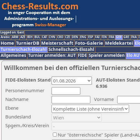
Logged on: Gast
Arabic
ARM
AZE
BIH
BUL
CAT
CHN
CRO
CZE
DEN
ENG
ESP
FAI
FIN
FRA
GER
GRE
INA
I
Home
TurnierDB
Meisterschaft
Foto-Galerie
Meldekartei
El
Turnierschach-Elozahl
Schnellschach-Elozahl
Allgemeines
Turnier anmelden: AUT
FIDE
Spieler anmelden
Elo AU
Willkommen bei den offiziellen Turnierscha
FIDE-Elolisten Stand
AUT-Elolisten Stand
6.936
Personennummer
Nachname
Vorname
Ebene
Bundesland
Spgem./Kreis/Verein
Nur "österreichische" Spieler (Land=A