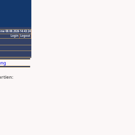
ime 08.08.2026 14:43:24
Login
Logout
artien: