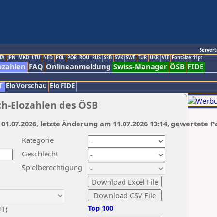
Servert
TA
JPN
MKD
LTU
NED
POL
POR
ROU
RUS
SRB
SVK
SWE
TUR
UKR
VIE
FontSize:11pt
ozahlen
FAQ
Onlineanmeldung
Swiss-Manager
ÖSB
FIDE
T
Elo Vorschau
Elo FIDE
ch-Elozahlen des ÖSB
 01.07.2026, letzte Änderung am 11.07.2026 13:14, gewertete P
Kategorie
Geschlecht
Spielberechtigung
Top 100
UT)