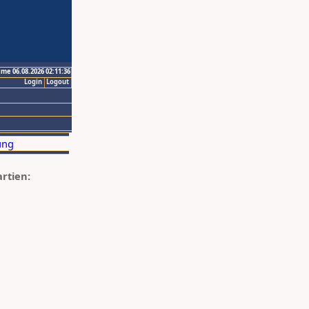
ime 06.08.2026 02:11:36
Login
Logout
artien: