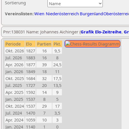
Sortierung
Vereinslisten:
Wien
Niederösterreich
Burgenland
Oberösterrei
Pnr:138031 Name: Johannes Aichinger (
Grafik Elo-Zeitreihe
,
Gr
Periode
Elo
Partien
Pkt.
Okt. 2026
1827
16
9,5
Jul. 2026
1883
16
8
Apr. 2026
1877
39
24,5
Jan. 2026
1849
18
11
Okt. 2025
1684
32
17,5
Jul. 2025
1727
20
13,5
Apr. 2025
1592
14
9
Jan. 2025
1537
8
5
Okt. 2024
1537
29
17
Jul. 2024
1470
7
3,5
Apr. 2024
1059
10
3
Jan. 2024
1140
1
0