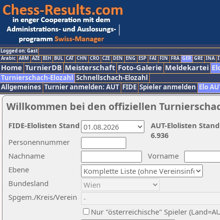
Logged on: Gast
Arabic
ARM
AZE
BIH
BUL
CAT
CHN
CRO
CZE
DEN
ENG
ESP
FAI
FIN
FRA
GER
GRE
INA
I
Home
TurnierDB
Meisterschaft
Foto-Galerie
Meldekartei
El
Turnierschach-Elozahl
Schnellschach-Elozahl
Allgemeines
Turnier anmelden: AUT
FIDE
Spieler anmelden
Elo AU
Willkommen bei den offiziellen Turnierscha
FIDE-Elolisten Stand
AUT-Elolisten Stand
6.936
Personennummer
Nachname
Vorname
Ebene
Bundesland
Spgem./Kreis/Verein
Nur "österreichische" Spieler (Land=A