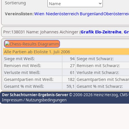
Sortierung
Vereinslisten:
Wien
Niederösterreich
Burgenland
Oberösterrei
Pnr:138031 Name: Johannes Aichinger (
Grafik Elo-Zeitreihe
,
Gr
Alle Partien ab Eloliste 1. Juli 2006
Siege mit Weiß:
94
Siege mit Schwarz:
Remisen mit Weiß:
27
Remisen mit Schwarz:
Verluste mit Weiß:
61
Verluste mit Schwarz:
Gesamtpartien mit Weiß:
182
Gesamtpartien mit Schwar
Gesamt % mit Weiß:
59,1
Gesamt % mit Schwarz:
Der Schachturnier-Ergebnis-Server
© 2006-2026 Heinz Herzog
, CMS
Impressum / Nutzungsbedingungen