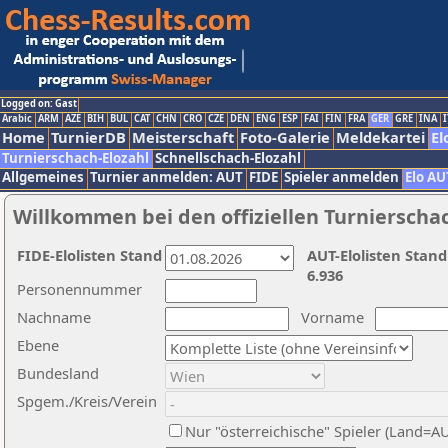
Logged on: Gast
Arabic
ARM
AZE
BIH
BUL
CAT
CHN
CRO
CZE
DEN
ENG
ESP
FAI
FIN
FRA
GER
GRE
INA
I
Home
TurnierDB
Meisterschaft
Foto-Galerie
Meldekartei
El
Turnierschach-Elozahl
Schnellschach-Elozahl
Allgemeines
Turnier anmelden: AUT
FIDE
Spieler anmelden
Elo AU
Willkommen bei den offiziellen Turnierscha
FIDE-Elolisten Stand
AUT-Elolisten Stand
6.936
Personennummer
Nachname
Vorname
Ebene
Bundesland
Spgem./Kreis/Verein
Nur "österreichische" Spieler (Land=A