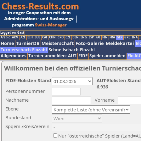
Logged on: Gast
Arabic
ARM
AZE
BIH
BUL
CAT
CHN
CRO
CZE
DEN
ENG
ESP
FAI
FIN
FRA
GER
GRE
INA
I
Home
TurnierDB
Meisterschaft
Foto-Galerie
Meldekartei
El
Turnierschach-Elozahl
Schnellschach-Elozahl
Allgemeines
Turnier anmelden: AUT
FIDE
Spieler anmelden
Elo AU
Willkommen bei den offiziellen Turnierscha
FIDE-Elolisten Stand
AUT-Elolisten Stand
6.936
Personennummer
Nachname
Vorname
Ebene
Bundesland
Spgem./Kreis/Verein
Nur "österreichische" Spieler (Land=A