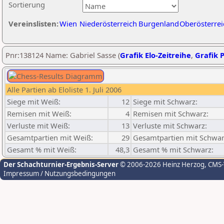
Sortierung
Vereinslisten:
Wien
Niederösterreich
Burgenland
Oberösterrei
Pnr:138124 Name: Gabriel Sasse (
Grafik Elo-Zeitreihe
,
Grafik P
Alle Partien ab Eloliste 1. Juli 2006
Siege mit Weiß:
12
Siege mit Schwarz:
Remisen mit Weiß:
4
Remisen mit Schwarz:
Verluste mit Weiß:
13
Verluste mit Schwarz:
Gesamtpartien mit Weiß:
29
Gesamtpartien mit Schwar
Gesamt % mit Weiß:
48,3
Gesamt % mit Schwarz:
Der Schachturnier-Ergebnis-Server
© 2006-2026 Heinz Herzog
, CMS
Impressum / Nutzungsbedingungen