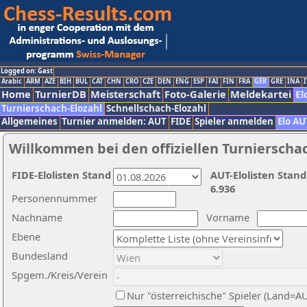
Logged on: Gast
Arabic
ARM
AZE
BIH
BUL
CAT
CHN
CRO
CZE
DEN
ENG
ESP
FAI
FIN
FRA
GER
GRE
INA
I
Home
TurnierDB
Meisterschaft
Foto-Galerie
Meldekartei
El
Turnierschach-Elozahl
Schnellschach-Elozahl
Allgemeines
Turnier anmelden: AUT
FIDE
Spieler anmelden
Elo AU
Willkommen bei den offiziellen Turnierscha
FIDE-Elolisten Stand
AUT-Elolisten Stand
6.936
Personennummer
Nachname
Vorname
Ebene
Bundesland
Spgem./Kreis/Verein
Nur "österreichische" Spieler (Land=A