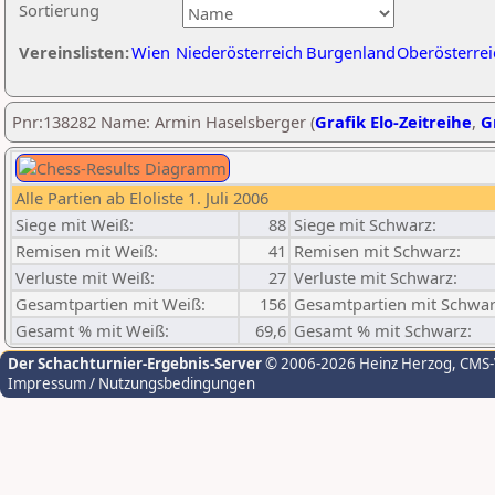
Sortierung
Vereinslisten:
Wien
Niederösterreich
Burgenland
Oberösterrei
Pnr:138282 Name: Armin Haselsberger (
Grafik Elo-Zeitreihe
,
G
Alle Partien ab Eloliste 1. Juli 2006
Siege mit Weiß:
88
Siege mit Schwarz:
Remisen mit Weiß:
41
Remisen mit Schwarz:
Verluste mit Weiß:
27
Verluste mit Schwarz:
Gesamtpartien mit Weiß:
156
Gesamtpartien mit Schwar
Gesamt % mit Weiß:
69,6
Gesamt % mit Schwarz:
Der Schachturnier-Ergebnis-Server
© 2006-2026 Heinz Herzog
, CMS
Impressum / Nutzungsbedingungen