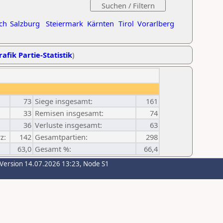
ch
Salzburg
Steiermark
Kärnten
Tirol
Vorarlberg
rafik Partie-Statistik
)
73
Siege insgesamt:
161
33
Remisen insgesamt:
74
36
Verluste insgesamt:
63
z:
142
Gesamtpartien:
298
63,0
Gesamt %:
66,4
-Version 14.07.2026 13:23, Node S1