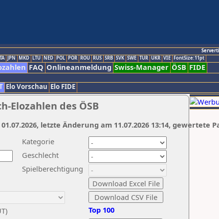
Servert
TA
JPN
MKD
LTU
NED
POL
POR
ROU
RUS
SRB
SVK
SWE
TUR
UKR
VIE
FontSize:11pt
ozahlen
FAQ
Onlineanmeldung
Swiss-Manager
ÖSB
FIDE
T
Elo Vorschau
Elo FIDE
ch-Elozahlen des ÖSB
 01.07.2026, letzte Änderung am 11.07.2026 13:14, gewertete P
Kategorie
Geschlecht
Spielberechtigung
Top 100
UT)