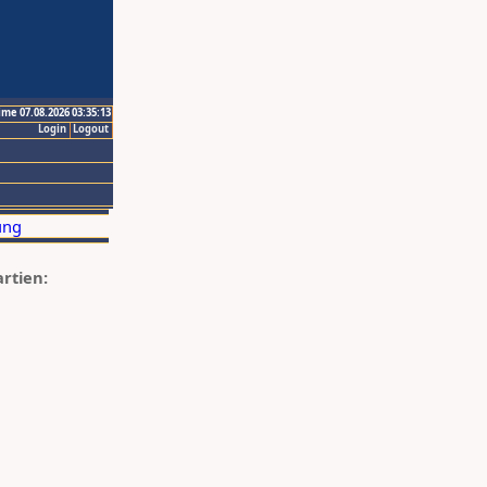
ime 07.08.2026 03:35:13
Login
Logout
artien: