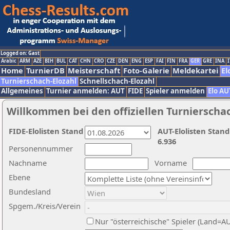
Logged on: Gast
Arabic
ARM
AZE
BIH
BUL
CAT
CHN
CRO
CZE
DEN
ENG
ESP
FAI
FIN
FRA
GER
GRE
INA
I
Home
TurnierDB
Meisterschaft
Foto-Galerie
Meldekartei
El
Turnierschach-Elozahl
Schnellschach-Elozahl
Allgemeines
Turnier anmelden: AUT
FIDE
Spieler anmelden
Elo AU
Willkommen bei den offiziellen Turnierscha
FIDE-Elolisten Stand
AUT-Elolisten Stand
6.936
Personennummer
Nachname
Vorname
Ebene
Bundesland
Spgem./Kreis/Verein
Nur "österreichische" Spieler (Land=A