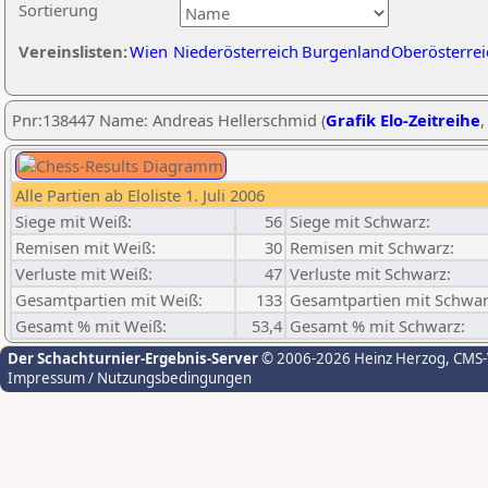
Sortierung
Vereinslisten:
Wien
Niederösterreich
Burgenland
Oberösterrei
Pnr:138447 Name: Andreas Hellerschmid (
Grafik Elo-Zeitreihe
Alle Partien ab Eloliste 1. Juli 2006
Siege mit Weiß:
56
Siege mit Schwarz:
Remisen mit Weiß:
30
Remisen mit Schwarz:
Verluste mit Weiß:
47
Verluste mit Schwarz:
Gesamtpartien mit Weiß:
133
Gesamtpartien mit Schwar
Gesamt % mit Weiß:
53,4
Gesamt % mit Schwarz:
Der Schachturnier-Ergebnis-Server
© 2006-2026 Heinz Herzog
, CMS
Impressum / Nutzungsbedingungen