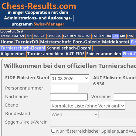
Logged on: Gast
Arabic
ARM
AZE
BIH
BUL
CAT
CHN
CRO
CZE
DEN
ENG
ESP
FAI
FIN
FRA
GER
GRE
INA
I
Home
TurnierDB
Meisterschaft
Foto-Galerie
Meldekartei
El
Turnierschach-Elozahl
Schnellschach-Elozahl
Allgemeines
Turnier anmelden: AUT
FIDE
Spieler anmelden
Elo AU
Willkommen bei den offiziellen Turnierscha
FIDE-Elolisten Stand
AUT-Elolisten Stand
6.936
Personennummer
Nachname
Vorname
Ebene
Bundesland
Spgem./Kreis/Verein
Nur "österreichische" Spieler (Land=A