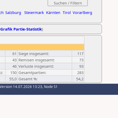
ch
Salzburg
Steiermark
Kärnten
Tirol
Vorarlberg
,
Grafik Partie-Statistik
)
61
Siege insgesamt:
117
43
Remisen insgesamt:
73
46
Verluste insgesamt:
93
z:
150
Gesamtpartien:
283
55,0
Gesamt %:
54,2
-Version 14.07.2026 13:23, Node S1