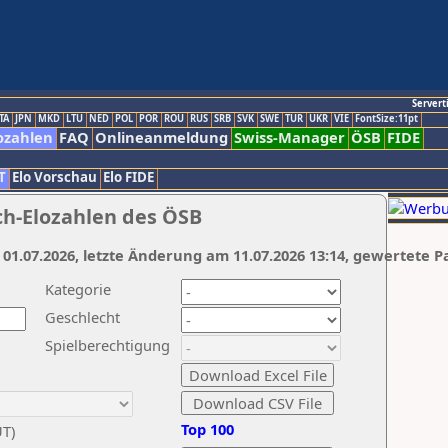
Servert
TA
JPN
MKD
LTU
NED
POL
POR
ROU
RUS
SRB
SVK
SWE
TUR
UKR
VIE
FontSize:11pt
ozahlen
FAQ
Onlineanmeldung
Swiss-Manager
ÖSB
FIDE
T
Elo Vorschau
Elo FIDE
ch-Elozahlen des ÖSB
 01.07.2026, letzte Änderung am 11.07.2026 13:14, gewertete P
Kategorie
Geschlecht
Spielberechtigung
Top 100
UT)