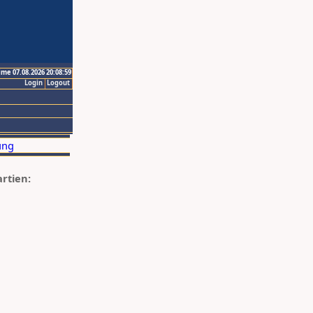
ime 07.08.2026 20:08:59
Login
Logout
artien: