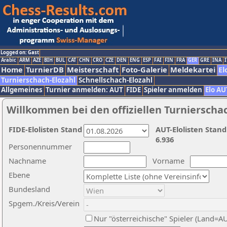
Logged on: Gast
Arabic
ARM
AZE
BIH
BUL
CAT
CHN
CRO
CZE
DEN
ENG
ESP
FAI
FIN
FRA
GER
GRE
INA
I
Home
TurnierDB
Meisterschaft
Foto-Galerie
Meldekartei
El
Turnierschach-Elozahl
Schnellschach-Elozahl
Allgemeines
Turnier anmelden: AUT
FIDE
Spieler anmelden
Elo AU
Willkommen bei den offiziellen Turnierscha
FIDE-Elolisten Stand
AUT-Elolisten Stand
6.936
Personennummer
Nachname
Vorname
Ebene
Bundesland
Spgem./Kreis/Verein
Nur "österreichische" Spieler (Land=A