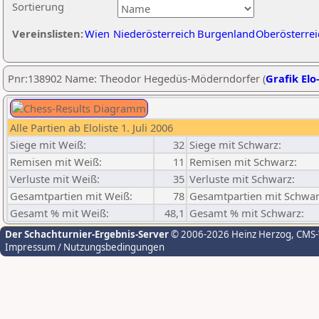
Sortierung
Vereinslisten:
Wien
Niederösterreich
Burgenland
Oberösterrei
Pnr:138902 Name: Theodor Hegedüs-Möderndorfer (
Grafik Elo
Alle Partien ab Eloliste 1. Juli 2006
Siege mit Weiß:
32
Siege mit Schwarz:
Remisen mit Weiß:
11
Remisen mit Schwarz:
Verluste mit Weiß:
35
Verluste mit Schwarz:
Gesamtpartien mit Weiß:
78
Gesamtpartien mit Schwar
Gesamt % mit Weiß:
48,1
Gesamt % mit Schwarz:
Der Schachturnier-Ergebnis-Server
© 2006-2026 Heinz Herzog
, CMS
Impressum / Nutzungsbedingungen